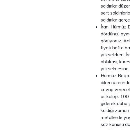
saldırılar düz
sert saldırıla
saldırılar gerçe
İran, Hürmüz 
dördüncü ayına
görüyoruz. Anl
fiyatı hafta b
yükselirken, İ
ablukası, küres
yükselmesine 
Hürmüz Boğazı'
diken üzerinde
cevap verecekl
psikolojik 100 
giderek daha gö
kaldığı zaman
metallerde yaş
söz konusu dö