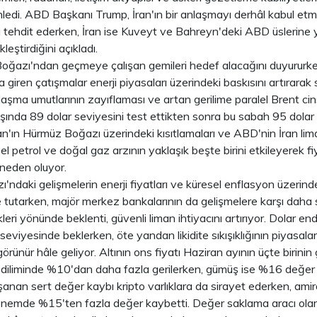
enledi. ABD Başkanı Trump, İran'ın bir anlaşmayı derhâl kabul e
rla tehdit ederken, İran ise Kuveyt ve Bahreyn'deki ABD üslerine y
kleştirdiğini açıkladı.
Boğazı'ndan geçmeye çalışan gemileri hedef alacağını duyururk
 giren çatışmalar enerji piyasaları üzerindeki baskısını artırara
aşma umutlarının zayıflaması ve artan gerilime paralel Brent cin
aşında 89 dolar seviyesini test ettikten sonra bu sabah 95 dolar
ran'ın Hürmüz Boğazı üzerindeki kısıtlamaları ve ABD'nin İran lim
el petrol ve doğal gaz arzının yaklaşık beşte birini etkileyerek fi
neden oluyor.
ndaki gelişmelerin enerji fiyatları ve küresel enflasyon üzerindek
 tutarken, majör merkez bankalarının da gelişmelere karşı daha sık
eri yönünde beklenti, güvenli liman ihtiyacını artırıyor. Dolar en
seviyesinde beklerken, öte yandan likidite sıkışıklığının piyasalar
rünür hâle geliyor. Altının ons fiyatı Haziran ayının üçte birinin
 diliminde %10'dan daha fazla gerilerken, gümüş ise %16 değer 
anan sert değer kaybı kripto varlıklara da sirayet ederken, amir
nemde %15'ten fazla değer kaybetti. Değer saklama aracı olar