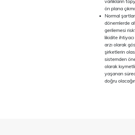
varlıkların top
ön plana çıkmı
Normal şartlard
dönemlerde alt
gerilemesi ris
likidite ihtiy
arzı olarak g
şirketlerin ol
sistemden önem
olarak kıymetli
yaşanan süreci
doğru olacağı