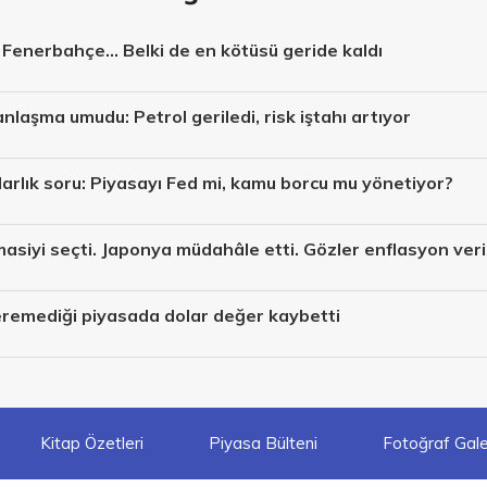
 Fenerbahçe... Belki de en kötüsü geride kaldı
nlaşma umudu: Petrol geriledi, risk iştahı artıyor
larlık soru: Piyasayı Fed mi, kamu borcu mu yönetiyor?
asiyi seçti. Japonya müdahâle etti. Gözler enflasyon ver
eremediği piyasada dolar değer kaybetti
Kitap Özetleri
Piyasa Bülteni
Fotoğraf Galer