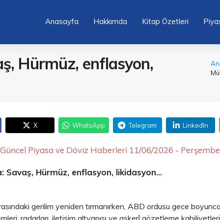
Anasayfa
Hakkımda
Kitap Özetleri
Piya
ş, Hürmüz, enflasyon,
An
Mük
X
WhatsApp
Telegram
LinkedIn
Güncel Piyasa ve Döviz Haberleri 11/06/2026 - Perşembe
 Savaş, Hürmüz, enflasyon, likidasyon...
rasındaki gerilim yeniden tırmanırken, ABD ordusu gece boyunca
eri, radarları, iletişim altyapısı ve askerî gözetleme kabiliyetler