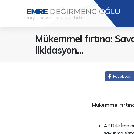
Mükemmel fırtına: Sava
likidasyon...
Facebook
Mükemmel fırtına:
ABD ile İran a
savunma sisteml