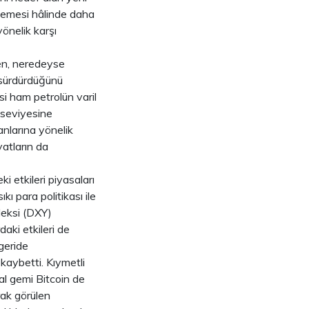
tmemesi hâlinde daha
önelik karşı
en, neredeyse
k sürdürdüğünü
si ham petrolün varil
 seviyesine
anlarına yönelik
yatların da
i etkileri piyasaları
ı para politikası ile
deksi (DXY)
daki etkileri de
 geride
kaybetti. Kıymetli
al gemi Bitcoin de
ak görülen