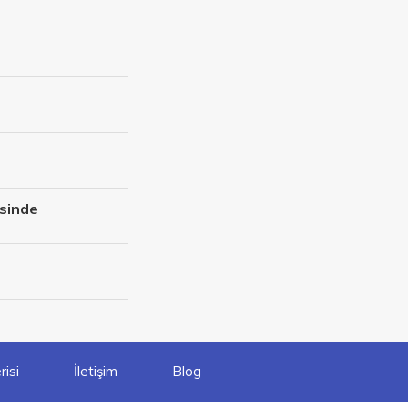
isinde
isi
İletişim
Blog