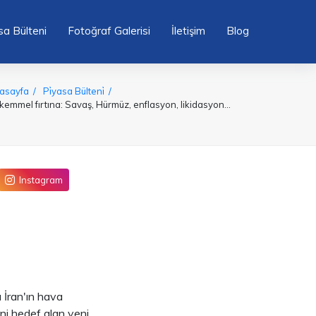
sa Bülteni
Fotoğraf Galerisi
İletişim
Blog
asayfa
Pi̇yasa Bülteni̇
emmel fırtına: Savaş, Hürmüz, enflasyon, likidasyon...
Instagram
 İran'ın hava
ini hedef alan yeni