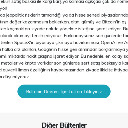
yekûn satış baskısı ile karşı karşıya kalması açıkçası çok da norm
yor!
a jeopolitik risklerin tırmandığı ya da hisse senedi piyasalarında 
ının değer kazanmasını beklerken, altın, gümüş ve Bitcoin'in eş
kten kaçmaktan ziyade nakde yönelme isteğine işaret ediyor. Bu
acı olarak okumayı tercih ediyoruz. Farkındaysanız son günlerde ta
österilen SpaceX'in piyasaya çıkmaya hazırlanması, OpenAI ve An
ası halka arz planları, Google'ın hisse geri alımından borçlanmaya
li miktarda nakit çıkışına işaret ediyor. Bu nedenle, en kolay satı
 metaller ve kripto varlıklar son günlerde sert satış baskısıyla kar
 güvenli liman özelliğinin kaybolmasından ziyade likidite ihtiya
nı düşünüyoruz.
Bültenin Devamı İçin Lütfen Tıklayınız
Diğer Bültenler