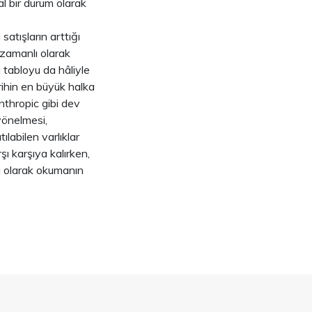
al bir durum olarak
satışların arttığı
 zamanlı olarak
 tabloyu da hâliyle
rihin en büyük halka
thropic gibi dev
 yönelmesi,
labilen varlıklar
şı karşıya kalırken,
cı olarak okumanın