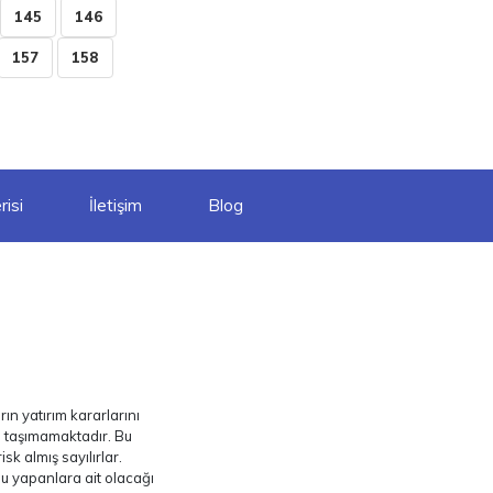
145
146
157
158
isi
İletişim
Blog
ın yatırım kararlarını
ı taşımamaktadır. Bu
sk almış sayılırlar.
nu yapanlara ait olacağı