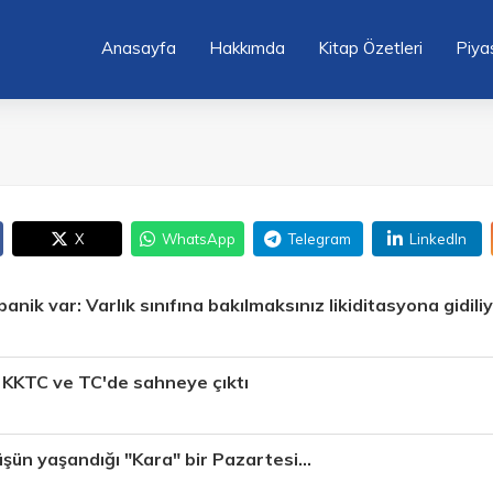
Anasayfa
Hakkımda
Kitap Özetleri
Piya
X
WhatsApp
Telegram
LinkedIn
anik var: Varlık sınıfına bakılmaksınız likiditasyona gidili
 KKTC ve TC'de sahneye çıktı
şün yaşandığı "Kara" bir Pazartesi…