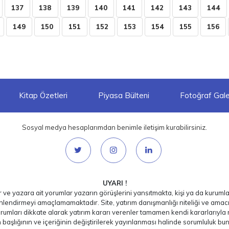
137
138
139
140
141
142
143
144
149
150
151
152
153
154
155
156
Kitap Özetleri
Piyasa Bülteni
Fotoğraf Galer
Sosyal medya hesaplarımdan benimle iletişim kurabilirsiniz.
UYARI !
ar ve yazara ait yorumlar yazarın görüşlerini yansıtmakta, kişi ya da kurumlar
nlendirmeyi amaçlamamaktadır. Site, yatırım danışmanlığı niteliği ve amac
rumları dikkate alarak yatırım kararı verenler tamamen kendi kararlarıyla ri
ın başlığının ve içeriğinin değiştirilerek yayınlanması halinde sorumluluk bu