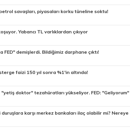
etrol savaşları, piyasaları korku tüneline soktu!
koşuyor. Yabancı TL varlıklardan çıkıyor
 FED" demişlerdi. Bildiğimiz darphane çıktı!
erge faizi 150 yıl sonra %1'in altında!
 "yetiş doktor" tezahüratları yükseliyor. FED: "Geliyorum"
 duruşlara karşı merkez bankaları ilaç olabilir mi? Nereye