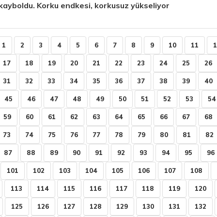
kayboldu. Korku endkesi, korkusuz yükseliyor
1
2
3
4
5
6
7
8
9
10
11
1
17
18
19
20
21
22
23
24
25
26
31
32
33
34
35
36
37
38
39
40
45
46
47
48
49
50
51
52
53
54
59
60
61
62
63
64
65
66
67
68
73
74
75
76
77
78
79
80
81
82
87
88
89
90
91
92
93
94
95
96
101
102
103
104
105
106
107
108
113
114
115
116
117
118
119
120
125
126
127
128
129
130
131
132