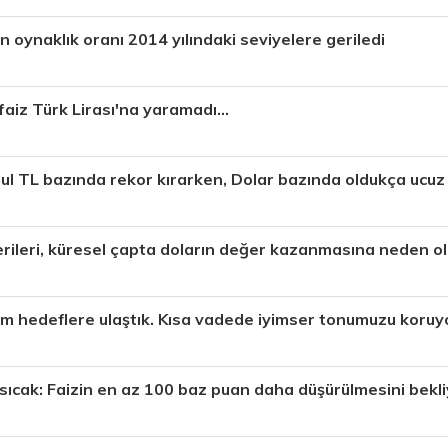
ın oynaklık oranı 2014 yılındaki seviyelere geriledi
faiz Türk Lirası'na yaramadı...
ul TL bazında rekor kırarken, Dolar bazında oldukça ucuz
rileri, küresel çapta doların değer kazanmasına neden o
 hedeflere ulaştık. Kısa vadede iyimser tonumuzu koruy
 sıcak: Faizin en az 100 baz puan daha düşürülmesini bekl