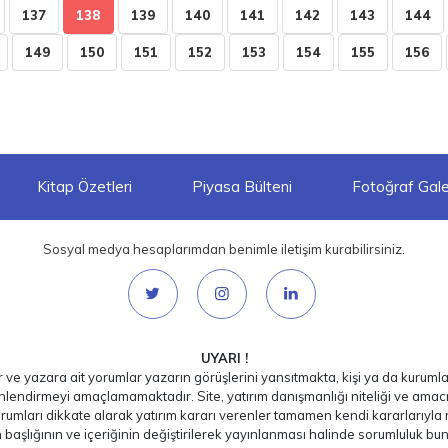
137
138
139
140
141
142
143
144
149
150
151
152
153
154
155
156
Kitap Özetleri
Piyasa Bülteni
Fotoğraf Galer
Sosyal medya hesaplarımdan benimle iletişim kurabilirsiniz.
UYARI !
ar ve yazara ait yorumlar yazarın görüşlerini yansıtmakta, kişi ya da kurumlar
nlendirmeyi amaçlamamaktadır. Site, yatırım danışmanlığı niteliği ve amac
rumları dikkate alarak yatırım kararı verenler tamamen kendi kararlarıyla ri
ın başlığının ve içeriğinin değiştirilerek yayınlanması halinde sorumluluk bu