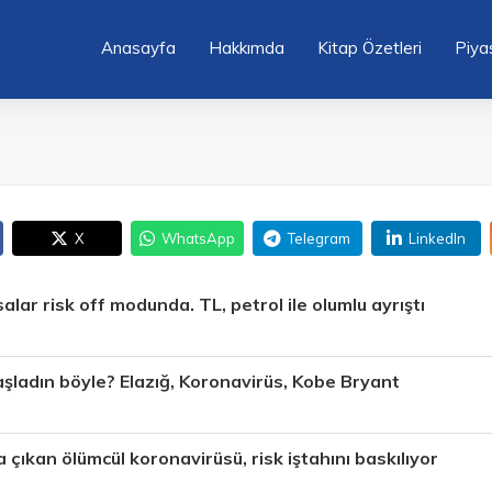
Anasayfa
Hakkımda
Kitap Özetleri
Piya
X
WhatsApp
Telegram
LinkedIn
alar risk off modunda. TL, petrol ile olumlu ayrıştı
aşladın böyle? Elazığ, Koronavirüs, Kobe Bryant
 çıkan ölümcül koronavirüsü, risk iştahını baskılıyor