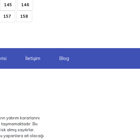
145
146
157
158
isi
İletişim
Blog
ın yatırım kararlarını
ı taşımamaktadır. Bu
sk almış sayılırlar.
nu yapanlara ait olacağı