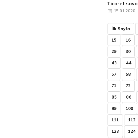
Ticaret sava
15.01.2020
İlk Sayfa
15
16
29
30
43
44
57
58
71
72
85
86
99
100
111
112
123
124