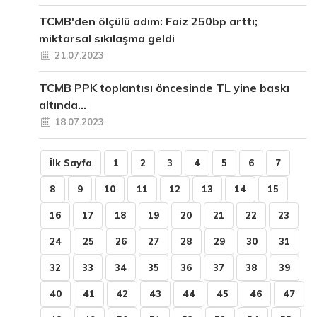
TCMB'den ölçülü adım: Faiz 250bp arttı;
miktarsal sıkılaşma geldi
21.07.2023
TCMB PPK toplantısı öncesinde TL yine baskı
altında...
18.07.2023
İlk Sayfa
1
2
3
4
5
6
7
8
9
10
11
12
13
14
15
16
17
18
19
20
21
22
23
24
25
26
27
28
29
30
31
32
33
34
35
36
37
38
39
40
41
42
43
44
45
46
47