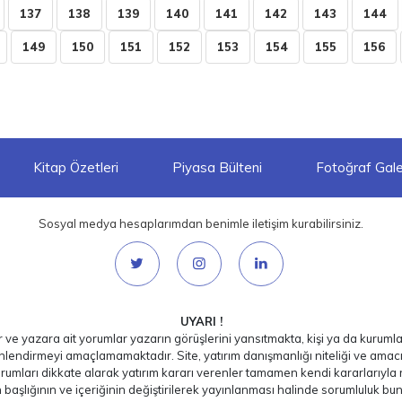
137
138
139
140
141
142
143
144
149
150
151
152
153
154
155
156
Kitap Özetleri
Piyasa Bülteni
Fotoğraf Galer
Sosyal medya hesaplarımdan benimle iletişim kurabilirsiniz.
UYARI !
ar ve yazara ait yorumlar yazarın görüşlerini yansıtmakta, kişi ya da kurumlar
nlendirmeyi amaçlamamaktadır. Site, yatırım danışmanlığı niteliği ve amac
rumları dikkate alarak yatırım kararı verenler tamamen kendi kararlarıyla ri
ın başlığının ve içeriğinin değiştirilerek yayınlanması halinde sorumluluk bu