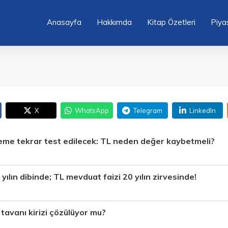
Anasayfa
Hakkımda
Kitap Özetleri
Piya
X
WhatsApp
Telegram
LinkedIn
eme tekrar test edilecek: TL neden değer kaybetmeli?
yılın dibinde; TL mevduat faizi 20 yılın zirvesinde!
tavanı kirizi çözülüyor mu?