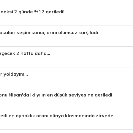
ndeksi 2 günde %17 geriledi!
asaları seçim sonuçlarını olumsuz karşıladı
eçecek 2 hafta daha...
ir yoldayım...
u Nisan'da iki yılın en düşük seviyesine geriledi
dilen oynaklık oranı dünya klasmanında zirvede