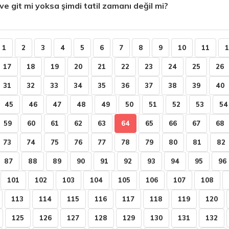
ve git mi yoksa şimdi tatil zamanı değil mi?
1
2
3
4
5
6
7
8
9
10
11
1
17
18
19
20
21
22
23
24
25
26
31
32
33
34
35
36
37
38
39
40
45
46
47
48
49
50
51
52
53
54
59
60
61
62
63
64
65
66
67
68
73
74
75
76
77
78
79
80
81
82
87
88
89
90
91
92
93
94
95
96
101
102
103
104
105
106
107
108
113
114
115
116
117
118
119
120
125
126
127
128
129
130
131
132