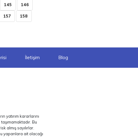
145
146
157
158
isi
İletişim
Blog
ın yatırım kararlarını
ı taşımamaktadır. Bu
sk almış sayılırlar.
nu yapanlara ait olacağı