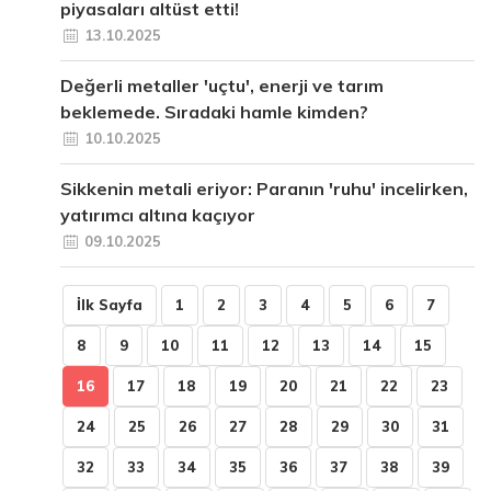
piyasaları altüst etti!
13.10.2025
Değerli metaller 'uçtu', enerji ve tarım
beklemede. Sıradaki hamle kimden?
10.10.2025
Sikkenin metali eriyor: Paranın 'ruhu' incelirken,
yatırımcı altına kaçıyor
09.10.2025
İlk Sayfa
1
2
3
4
5
6
7
8
9
10
11
12
13
14
15
16
17
18
19
20
21
22
23
24
25
26
27
28
29
30
31
32
33
34
35
36
37
38
39